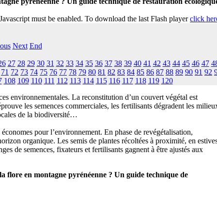
tagne pyrénéenne ? Un guide technique de restauration écologiqu
 Javascript must be enabled. To download the last Flash player
click her
ious
Next
End
26
27
28
29
30
31
32
33
34
35
36
37
38
39
40
41
42
43
44
45
46
47
4
71
72
73
74
75
76
77
78
79
80
81
82
83
84
85
86
87
88
89
90
91
92
7
108
109
110
111
112
113
114
115
116
117
118
119
120
es environnementales. La reconstitution d’un couvert végétal est
e éprouve les semences commerciales, les fertilisants dégradent les milieu
ocales de la biodiversité…
es économes pour l’environnement. En phase de revégétalisation,
l’horizon organique. Les semis de plantes récoltées à proximité, en estives
s de semences, fixateurs et fertilisants gagnent à être ajustés aux
la flore en montagne pyrénéenne ? Un guide technique de