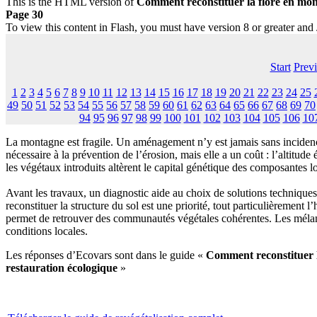
This is the HTML version of
Comment reconstituer la flore en mon
Page 30
To view this content in Flash, you must have version 8 or greater and
Start
Prev
1
2
3
4
5
6
7
8
9
10
11
12
13
14
15
16
17
18
19
20
21
22
23
24
25
49
50
51
52
53
54
55
56
57
58
59
60
61
62
63
64
65
66
67
68
69
70
94
95
96
97
98
99
100
101
102
103
104
105
106
10
La montagne est fragile. Un aménagement n’y est jamais sans incidenc
nécessaire à la prévention de l’érosion, mais elle a un coût : l’altitud
les végétaux introduits altèrent le capital génétique des composantes l
Avant les travaux, un diagnostic aide au choix de solutions techniqu
reconstituer la structure du sol est une priorité, tout particulièrement 
permet de retrouver des communautés végétales cohérentes. Les mélange
conditions locales.
Les réponses d’Ecovars sont dans le guide «
Comment reconstituer 
restauration écologique
»