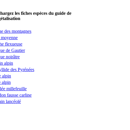
hargez les fiches espèces du guide de
étalisation
ne des montagnes
e moyenne
e flexueuse
ue de Gautier
ue noirâtre
in alpin
llide des Pyrénées
r alpin
e alpin
lée millefeuille
on fausse carline
ain lancéolé