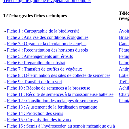
Télécharger le guide de revégétalisation complet
Téléc
Téléchargez les fiches techniques
revég
-
Fiche 1 : Cartographie de la biodiversité
Avoi
-
Fiche 2 : Analyse des conditions écologiques
Briz
-
Fiche 3 : Organiser la circulation des engins
Canch
-
Fiche 4 : Reconstitution des horizons du sols
Fétuq
-
Fiche 5 : Aménagements anti-érosifs
Fétuq
-
Fiche 6 : Préparation du substrat
Pâtur
-
Fiche 7 : Transfert de touffes de végétaux
Anthy
-
Fiche 8 : Détermination des sites de collecte de semences
Lotie
-
Fiche 9 : Tra
nsfert de foin vert
Trèfl
-
Fiche 10 : Récolte de semences à la brosseuse
Achil
-
Fiche 11 : Récolte de semences à la moissonneuse batteuse
Chard
-
Fiche 12 : Constitution des mélanges de semences
Plant
-
Fiche 13 : Ajustement de la fertilisation organique
-
Fiche 14 : Protection des semis
-
Fiche 15 : Organisation des travaux
-
Fiche 16 : Semis à l'hydroseeder, au semoir mécanique ou à