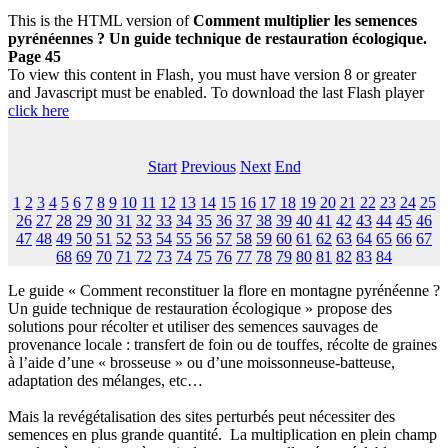
This is the HTML version of
Comment multiplier les semences
pyrénéennes ? Un guide technique de restauration écologique.
Page 45
To view this content in Flash, you must have version 8 or greater
and Javascript must be enabled. To download the last Flash player
click here
Start
Previous
Next
End
1
2
3
4
5
6
7
8
9
10
11
12
13
14
15
16
17
18
19
20
21
22
23
24
25
26
27
28
29
30
31
32
33
34
35
36
37
38
39
40
41
42
43
44
45
46
47
48
49
50
51
52
53
54
55
56
57
58
59
60
61
62
63
64
65
66
67
68
69
70
71
72
73
74
75
76
77
78
79
80
81
82
83
84
Le guide « Comment reconstituer la flore en montagne pyrénéenne ?
Un guide technique de restauration écologique » propose des
solutions pour récolter et utiliser des semences sauvages de
provenance locale : transfert de foin ou de touffes, récolte de graines
à l’aide d’une « brosseuse » ou d’une moissonneuse-batteuse,
adaptation des mélanges, etc…
Mais la revégétalisation des sites perturbés peut nécessiter des
semences en plus grande quantité. La multiplication en plein champ