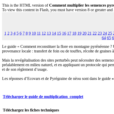
This is the HTML version of
Comment multiplier les semences pyré
To view this content in Flash, you must have version 8 or greater and
1
2
3
4
5
6
7
8
9
10
11
12
13
14
15
16
17
18
19
20
21
22
23
24
25
64
65
6
Le guide « Comment reconstituer la flore en montagne pyrénéenne ? Un
provenance locale : transfert de foin ou de touffes, récolte de grain
Mais la revégétalisation des sites perturbés peut nécessiter des semenc
préalablement en milieu naturel, et en appliquant un protocole qui per
et de son règlement d’usage.
Les réponses d’Ecovars et de Pyrégraine de nèou sont dans le guide
«
Télécharger le guide de multiplication_complet
Téléchargez les fiches techniques