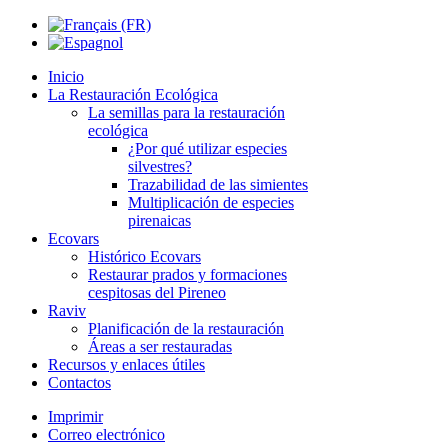
Inicio
La Restauración Ecológica
La semillas para la restauración
ecológica
¿Por qué utilizar especies
silvestres?
Trazabilidad de las simientes
Multiplicación de especies
pirenaicas
Ecovars
Histórico Ecovars
Restaurar prados y formaciones
cespitosas del Pireneo
Raviv
Planificación de la restauración
Áreas a ser restauradas
Recursos y enlaces útiles
Contactos
Imprimir
Correo electrónico