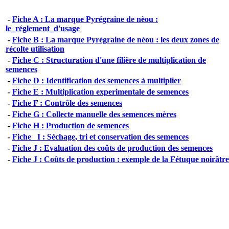
-
Fiche A : La marque Pyrégraine de nèou :
le_réglement_d'usage
-
Fiche B : La marque Pyrégraine de nèou : les deux zones de
récolte utilisation
-
Fiche C : Structuration d'une filière de multiplication de
semences
-
Fiche D : Identification des semences à multiplier
-
Fiche E : Multiplication experimentale de semences
-
Fiche F : Contrôle des semences
-
Fiche G : Collecte manuelle des semences mères
-
Fiche H : Production de semences
-
Fiche_ I : Séchage, tri et conservation des semences
-
Fiche J : Evaluation des coûts de production des semences
-
Fiche J : Coûts de production : exemple de la Fétuque noirâtre