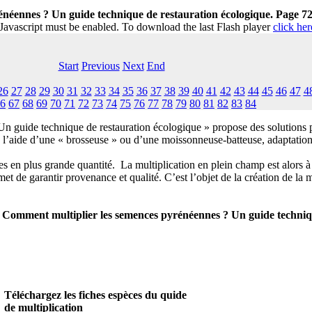
néennes ? Un guide technique de restauration écologique. Page 7
 Javascript must be enabled. To download the last Flash player
click her
Start
Previous
Next
End
26
27
28
29
30
31
32
33
34
35
36
37
38
39
40
41
42
43
44
45
46
47
4
6
67
68
69
70
71
72
73
74
75
76
77
78
79
80
81
82
83
84
 guide technique de restauration écologique » propose des solutions po
es à l’aide d’une « brosseuse » ou d’une moissonneuse-batteuse, adaptati
es en plus grande quantité. La multiplication en plein champ est alors à
met de garantir provenance et qualité. C’est l’objet de la création de l
 Comment multiplier les semences pyrénéennes ? Un guide techniqu
Téléchargez les fiches espèces du quide
de multiplication