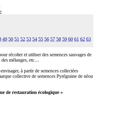
2
e
8
49
50
51
52
53
54
55
56
57
58
59
60
61
62
63
ur récolter et utiliser des semences sauvages de
on des mélanges, etc…
 envisager, à partir de semences collectées
a marque collective de semences Pyrégraine de nèou
e de restauration écologique »