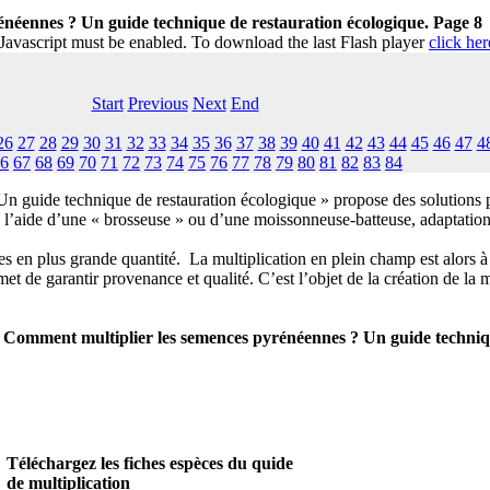
néennes ? Un guide technique de restauration écologique. Page 8
 Javascript must be enabled. To download the last Flash player
click her
Start
Previous
Next
End
26
27
28
29
30
31
32
33
34
35
36
37
38
39
40
41
42
43
44
45
46
47
4
6
67
68
69
70
71
72
73
74
75
76
77
78
79
80
81
82
83
84
 guide technique de restauration écologique » propose des solutions po
es à l’aide d’une « brosseuse » ou d’une moissonneuse-batteuse, adaptati
es en plus grande quantité. La multiplication en plein champ est alors à
met de garantir provenance et qualité. C’est l’objet de la création de l
 Comment multiplier les semences pyrénéennes ? Un guide techniqu
Téléchargez les fiches espèces du quide
de multiplication