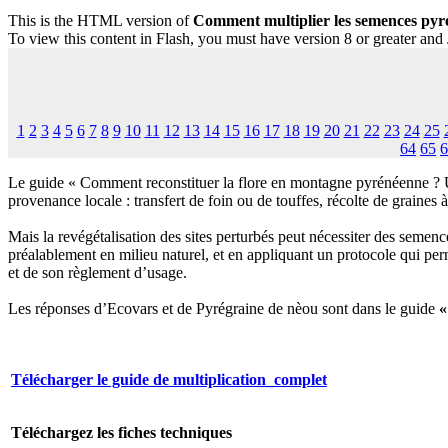
This is the HTML version of
Comment multiplier les semences pyré
To view this content in Flash, you must have version 8 or greater and
1
2
3
4
5
6
7
8
9
10
11
12
13
14
15
16
17
18
19
20
21
22
23
24
25
64
65
6
Le guide « Comment reconstituer la flore en montagne pyrénéenne ? Un
provenance locale : transfert de foin ou de touffes, récolte de grain
Mais la revégétalisation des sites perturbés peut nécessiter des semenc
préalablement en milieu naturel, et en appliquant un protocole qui per
et de son règlement d’usage.
Les réponses d’Ecovars et de Pyrégraine de nèou sont dans le guide
«
Télécharger le guide de multiplication_complet
Téléchargez les fiches techniques