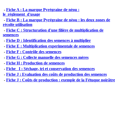
-
Fiche A : La marque Pyrégraine de nèou :
le_réglement_d'usage
-
Fiche B : La marque Pyrégraine de nèou : les deux zones de
récolte utilisation
-
Fiche C : Structuration d'une filière de multiplication de
semences
-
Fiche D : Identification des semences à multiplier
-
Fiche E : Multiplication experimentale de semences
-
Fiche F : Contrôle des semences
-
Fiche G : Collecte manuelle des semences mères
-
Fiche H : Production de semences
-
Fiche_ I : Séchage, tri et conservation des semences
-
Fiche J : Evaluation des coûts de production des semences
-
Fiche J : Coûts de production : exemple de la Fétuque noirâtre