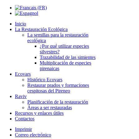
Inicio
La Restauración Ecológica
La semillas para la restauración
ecológica
¿Por qué utilizar especies
silvestres?
Trazabilidad de las simientes
Multiplicación de especies
pirenaicas
Ecovars
Histórico Ecovars
Restaurar prados y formaciones
cespitosas del Pireneo
Raviv
Planificación de la restauración
Áreas a ser restauradas
Recursos y enlaces útiles
Contactos
Imprimir
Correo electrónico