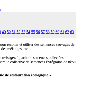
e
8
49
50
51
52
53
54
55
56
57
58
59
60
61
62
63
ur récolter et utiliser des semences sauvages de
on des mélanges, etc…
 envisager, à partir de semences collectées
a marque collective de semences Pyrégraine de nèou
e de restauration écologique »