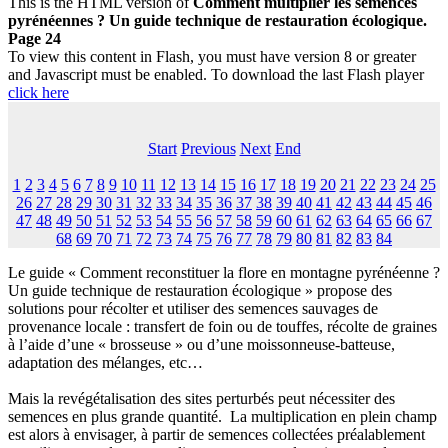
This is the HTML version of
Comment multiplier les semences
pyrénéennes ? Un guide technique de restauration écologique.
Page 24
To view this content in Flash, you must have version 8 or greater
and Javascript must be enabled. To download the last Flash player
click here
Start
Previous
Next
End
1
2
3
4
5
6
7
8
9
10
11
12
13
14
15
16
17
18
19
20
21
22
23
24
25
26
27
28
29
30
31
32
33
34
35
36
37
38
39
40
41
42
43
44
45
46
47
48
49
50
51
52
53
54
55
56
57
58
59
60
61
62
63
64
65
66
67
68
69
70
71
72
73
74
75
76
77
78
79
80
81
82
83
84
Le guide « Comment reconstituer la flore en montagne pyrénéenne ?
Un guide technique de restauration écologique » propose des
solutions pour récolter et utiliser des semences sauvages de
provenance locale : transfert de foin ou de touffes, récolte de graines
à l’aide d’une « brosseuse » ou d’une moissonneuse-batteuse,
adaptation des mélanges, etc…
Mais la revégétalisation des sites perturbés peut nécessiter des
semences en plus grande quantité. La multiplication en plein champ
est alors à envisager, à partir de semences collectées préalablement