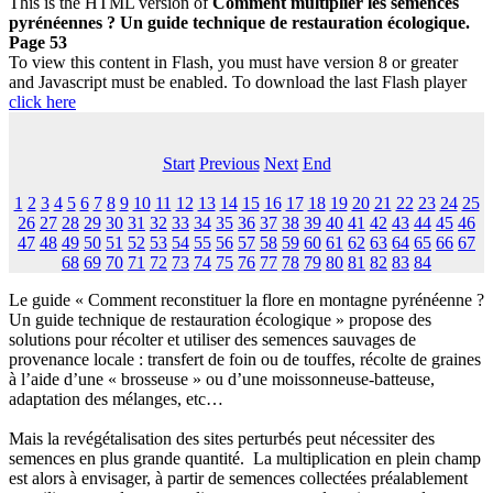
This is the HTML version of
Comment multiplier les semences
pyrénéennes ? Un guide technique de restauration écologique.
Page 53
To view this content in Flash, you must have version 8 or greater
and Javascript must be enabled. To download the last Flash player
click here
Start
Previous
Next
End
1
2
3
4
5
6
7
8
9
10
11
12
13
14
15
16
17
18
19
20
21
22
23
24
25
26
27
28
29
30
31
32
33
34
35
36
37
38
39
40
41
42
43
44
45
46
47
48
49
50
51
52
53
54
55
56
57
58
59
60
61
62
63
64
65
66
67
68
69
70
71
72
73
74
75
76
77
78
79
80
81
82
83
84
Le guide « Comment reconstituer la flore en montagne pyrénéenne ?
Un guide technique de restauration écologique » propose des
solutions pour récolter et utiliser des semences sauvages de
provenance locale : transfert de foin ou de touffes, récolte de graines
à l’aide d’une « brosseuse » ou d’une moissonneuse-batteuse,
adaptation des mélanges, etc…
Mais la revégétalisation des sites perturbés peut nécessiter des
semences en plus grande quantité. La multiplication en plein champ
est alors à envisager, à partir de semences collectées préalablement