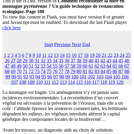
This is the HTML version of
Comment reconstituer la flore en
montagne pyrénéenne ? Un guide technique de restauration
écologique. Page 108
To view this content in Flash, you must have version 8 or greater
and Javascript must be enabled. To download the last Flash player
click here
Start
Previous
Next
End
1
2
3
4
5
6
7
8
9
10
11
12
13
14
15
16
17
18
19
20
21
22
23
24
25
26
27
28
29
30
31
32
33
34
35
36
37
38
39
40
41
42
43
44
45
46
47
48
49
50
51
52
53
54
55
56
57
58
59
60
61
62
63
64
65
66
67
68
69
70
71
72
73
74
75
76
77
78
79
80
81
82
83
84
85
86
87
88
89
90
91
92
93
94
95
96
97
98
99
100
101
102
103
104
105
106
107
108
109
110
111
112
113
114
115
116
117
118
119
120
La montagne est fragile. Un aménagement n’y est jamais sans
incidences environnementales. La reconstitution d’un couvert
végétal est nécessaire à la prévention de l’érosion, mais elle a un
coût : l’altitude éprouve les semences commerciales, les fertilisants
dégradent les milieux, les végétaux introduits altèrent le capital
génétique des composantes locales de la biodiversité…
Avant les travaux, un diagnostic aide au choix de solutions