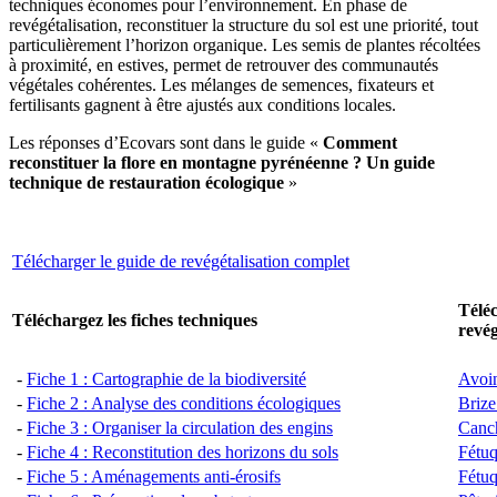
techniques économes pour l’environnement. En phase de
revégétalisation, reconstituer la structure du sol est une priorité, tout
particulièrement l’horizon organique. Les semis de plantes récoltées
à proximité, en estives, permet de retrouver des communautés
végétales cohérentes. Les mélanges de semences, fixateurs et
fertilisants gagnent à être ajustés aux conditions locales.
Les réponses d’Ecovars sont dans le guide «
Comment
reconstituer la flore en montagne pyrénéenne ? Un guide
technique de restauration écologique
»
Télécharger le guide de revégétalisation complet
Téléc
Téléchargez les fiches techniques
revég
-
Fiche 1 : Cartographie de la biodiversité
Avoi
-
Fiche 2 : Analyse des conditions écologiques
Briz
-
Fiche 3 : Organiser la circulation des engins
Canch
-
Fiche 4 : Reconstitution des horizons du sols
Fétuq
-
Fiche 5 : Aménagements anti-érosifs
Fétuq