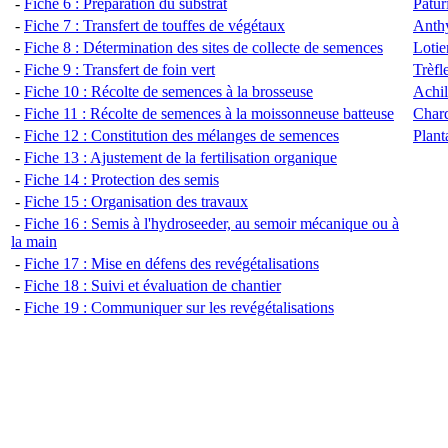
-
Fiche 6 : Préparation du substrat
Pâtur
-
Fiche 7 : Transfert de touffes de végétaux
Anthy
-
Fiche 8 : Détermination des sites de collecte de semences
Lotie
-
Fiche 9 : Tra
nsfert de foin vert
Trèfl
-
Fiche 10 : Récolte de semences à la brosseuse
Achil
-
Fiche 11 : Récolte de semences à la moissonneuse batteuse
Chard
-
Fiche 12 : Constitution des mélanges de semences
Plant
-
Fiche 13 : Ajustement de la fertilisation organique
-
Fiche 14 : Protection des semis
-
Fiche 15 : Organisation des travaux
-
Fiche 16 : Semis à l'hydroseeder, au semoir mécanique ou à
la main
-
Fiche 17 : Mise en défens des revégétalisations
-
Fiche 18 : Suivi et évaluation de chantier
-
Fiche 19 : Communiquer sur les revégétalisations