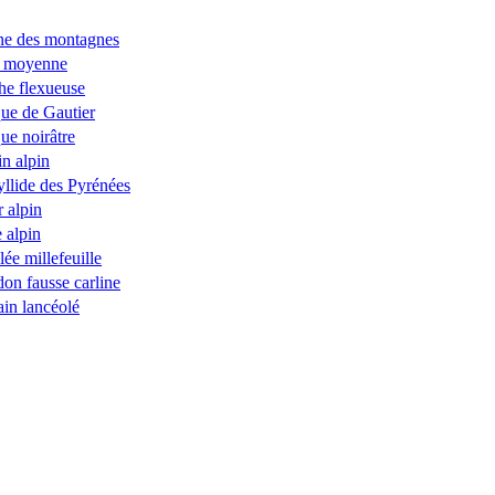
ne des montagnes
e moyenne
e flexueuse
ue de Gautier
ue noirâtre
in alpin
llide des Pyrénées
r alpin
e alpin
lée millefeuille
on fausse carline
ain lancéolé