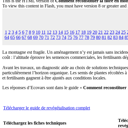
This is the HTML version of
Comment reconstituer la flore en mon
To view this content in Flash, you must have version 8 or greater and
1
2
3
4
5
6
7
8
9
10
11
12
13
14
15
16
17
18
19
20
21
22
23
24
25
64
65
66
67
68
69
70
71
72
73
74
75
76
77
78
79
80
81
82
83
84
8
La montagne est fragile. Un aménagement n’y est jamais sans incidence
coût : l’altitude éprouve les semences commerciales, les fertilisants d
Avant les travaux, un diagnostic aide au choix de solutions techniques
particulièrement l’horizon organique. Les semis de plantes récoltées 
et fertilisants gagnent à être ajustés aux conditions locales.
Les réponses d’Ecovars sont dans le guide «
Comment reconstituer l
Télécharger le guide de revégétalisation complet
Téléc
Téléchargez les fiches techniques
revég