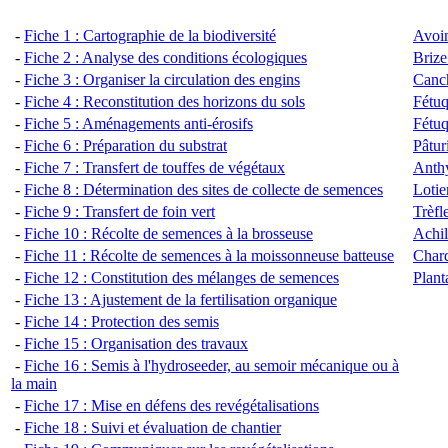
-
Fiche 1 : Cartographie de la biodiversité
Avoi
-
Fiche 2 : Analyse des conditions écologiques
Briz
-
Fiche 3 : Organiser la circulation des engins
Canch
-
Fiche 4 : Reconstitution des horizons du sols
Fétuq
-
Fiche 5 : Aménagements anti-érosifs
Fétuq
-
Fiche 6 : Préparation du substrat
Pâtur
-
Fiche 7 : Transfert de touffes de végétaux
Anthy
-
Fiche 8 : Détermination des sites de collecte de semences
Lotie
-
Fiche 9 : Tra
nsfert de foin vert
Trèfl
-
Fiche 10 : Récolte de semences à la brosseuse
Achil
-
Fiche 11 : Récolte de semences à la moissonneuse batteuse
Chard
-
Fiche 12 : Constitution des mélanges de semences
Plant
-
Fiche 13 : Ajustement de la fertilisation organique
-
Fiche 14 : Protection des semis
-
Fiche 15 : Organisation des travaux
-
Fiche 16 : Semis à l'hydroseeder, au semoir mécanique ou à
la main
-
Fiche 17 : Mise en défens des revégétalisations
-
Fiche 18 : Suivi et évaluation de chantier