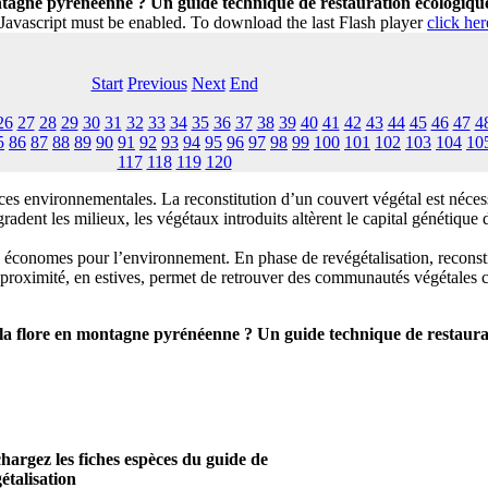
tagne pyrénéenne ? Un guide technique de restauration écologiqu
 Javascript must be enabled. To download the last Flash player
click her
Start
Previous
Next
End
26
27
28
29
30
31
32
33
34
35
36
37
38
39
40
41
42
43
44
45
46
47
4
5
86
87
88
89
90
91
92
93
94
95
96
97
98
99
100
101
102
103
104
10
117
118
119
120
s environnementales. La reconstitution d’un couvert végétal est nécessa
égradent les milieux, les végétaux introduits altèrent le capital génétiqu
 économes pour l’environnement. En phase de revégétalisation, reconstitue
à proximité, en estives, permet de retrouver des communautés végétales
a flore en montagne pyrénéenne ? Un guide technique de restaura
hargez les fiches espèces du guide de
étalisation