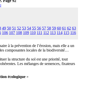
e. Page 92
e
8
49
50
51
52
53
54
55
56
57
58
59
60
61
62
63
5
106
107
108
109
110
111
112
113
114
115
116
ire à la prévention de l’érosion, mais elle a un
e des composantes locales de la biodiversité…
r la structure du sol est une priorité, tout
 cohérentes. Les mélanges de semences, fixateurs
tion écologique
»