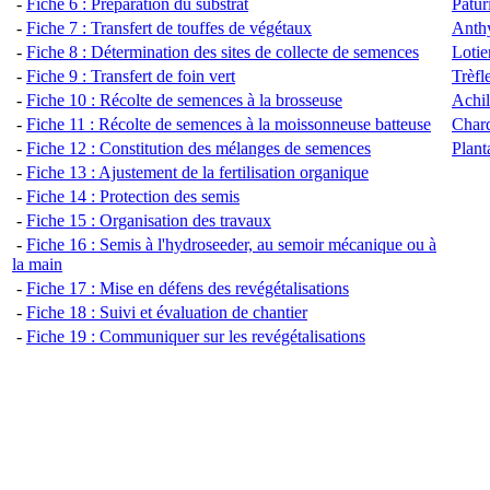
-
Fiche 6 : Préparation du substrat
Pâtur
-
Fiche 7 : Transfert de touffes de végétaux
Anthy
-
Fiche 8 : Détermination des sites de collecte de semences
Lotie
-
Fiche 9 : Tra
nsfert de foin vert
Trèfl
-
Fiche 10 : Récolte de semences à la brosseuse
Achil
-
Fiche 11 : Récolte de semences à la moissonneuse batteuse
Chard
-
Fiche 12 : Constitution des mélanges de semences
Plant
-
Fiche 13 : Ajustement de la fertilisation organique
-
Fiche 14 : Protection des semis
-
Fiche 15 : Organisation des travaux
-
Fiche 16 : Semis à l'hydroseeder, au semoir mécanique ou à
la main
-
Fiche 17 : Mise en défens des revégétalisations
-
Fiche 18 : Suivi et évaluation de chantier
-
Fiche 19 : Communiquer sur les revégétalisations