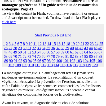
This is the HTML version of
Comment reconstituer la flore en
montagne pyrénéenne ? Un guide technique de restauration
écologique. Page 43
To view this content in Flash, you must have version 8 or greater
and Javascript must be enabled. To download the last Flash player
click here
Start
Previous
Next
End
1
2
3
4
5
6
7
8
9
10
11
12
13
14
15
16
17
18
19
20
21
22
23
24
25
26
27
28
29
30
31
32
33
34
35
36
37
38
39
40
41
42
43
44
45
46
47
48
49
50
51
52
53
54
55
56
57
58
59
60
61
62
63
64
65
66
67
68
69
70
71
72
73
74
75
76
77
78
79
80
81
82
83
84
85
86
87
88
89
90
91
92
93
94
95
96
97
98
99
100
101
102
103
104
105
106
107
108
109
110
111
112
113
114
115
116
117
118
119
120
La montagne est fragile. Un aménagement n’y est jamais sans
incidences environnementales. La reconstitution d’un couvert
végétal est nécessaire à la prévention de l’érosion, mais elle a un
coût : l’altitude éprouve les semences commerciales, les fertilisants
dégradent les milieux, les végétaux introduits altèrent le capital
génétique des composantes locales de la biodiversité…
Avant les travaux, un diagnostic aide au choix de solutions