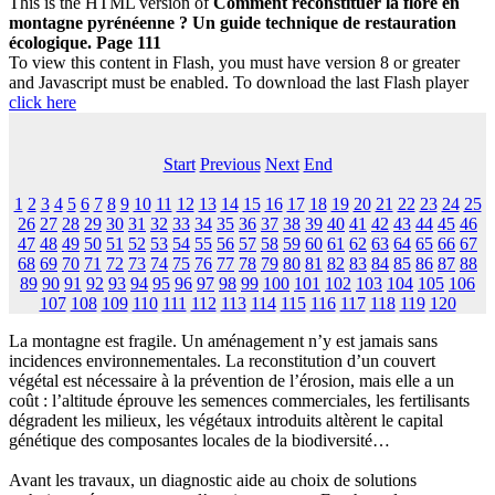
This is the HTML version of
Comment reconstituer la flore en
montagne pyrénéenne ? Un guide technique de restauration
écologique. Page 111
To view this content in Flash, you must have version 8 or greater
and Javascript must be enabled. To download the last Flash player
click here
Start
Previous
Next
End
1
2
3
4
5
6
7
8
9
10
11
12
13
14
15
16
17
18
19
20
21
22
23
24
25
26
27
28
29
30
31
32
33
34
35
36
37
38
39
40
41
42
43
44
45
46
47
48
49
50
51
52
53
54
55
56
57
58
59
60
61
62
63
64
65
66
67
68
69
70
71
72
73
74
75
76
77
78
79
80
81
82
83
84
85
86
87
88
89
90
91
92
93
94
95
96
97
98
99
100
101
102
103
104
105
106
107
108
109
110
111
112
113
114
115
116
117
118
119
120
La montagne est fragile. Un aménagement n’y est jamais sans
incidences environnementales. La reconstitution d’un couvert
végétal est nécessaire à la prévention de l’érosion, mais elle a un
coût : l’altitude éprouve les semences commerciales, les fertilisants
dégradent les milieux, les végétaux introduits altèrent le capital
génétique des composantes locales de la biodiversité…
Avant les travaux, un diagnostic aide au choix de solutions