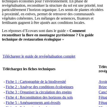
techniques économes pour l’environnement. En phase de
revégétalisation, reconstituer la structure du sol est une priorité, tout
particulièrement l’horizon organique. Les semis de plantes récoltées
à proximité, en estives, permet de retrouver des communautés
végétales cohérentes. Les mélanges de semences, fixateurs et
fertilisants gagnent à être ajustés aux conditions locales.
Les réponses d’Ecovars sont dans le guide «
Comment
reconstituer la flore en montagne pyrénéenne ? Un guide
technique de restauration écologique
»
Télécharger le guide de revégétalisation complet
Téléc
Téléchargez les fiches techniques
revég
-
Fiche 1 : Cartographie de la biodiversité
Avoi
-
Fiche 2 : Analyse des conditions écologiques
Briz
-
Fiche 3 : Organiser la circulation des engins
Canch
-
Fiche 4 : Reconstitution des horizons du sols
Fétuq
-
Fiche 5 : Aménagements anti-érosifs
Fétuq