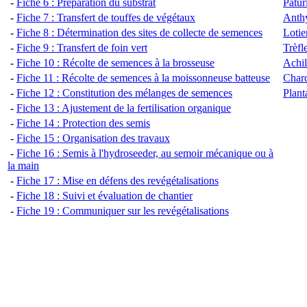
-
Fiche 6 : Préparation du substrat
Pâtur
-
Fiche 7 : Transfert de touffes de végétaux
Anthy
-
Fiche 8 : Détermination des sites de collecte de semences
Lotie
-
Fiche 9 : Tra
nsfert de foin vert
Trèfl
-
Fiche 10 : Récolte de semences à la brosseuse
Achil
-
Fiche 11 : Récolte de semences à la moissonneuse batteuse
Chard
-
Fiche 12 : Constitution des mélanges de semences
Plant
-
Fiche 13 : Ajustement de la fertilisation organique
-
Fiche 14 : Protection des semis
-
Fiche 15 : Organisation des travaux
-
Fiche 16 : Semis à l'hydroseeder, au semoir mécanique ou à
la main
-
Fiche 17 : Mise en défens des revégétalisations
-
Fiche 18 : Suivi et évaluation de chantier
-
Fiche 19 : Communiquer sur les revégétalisations