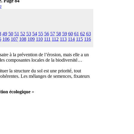
e. Page 84
e
8
49
50
51
52
53
54
55
56
57
58
59
60
61
62
63
5
106
107
108
109
110
111
112
113
114
115
116
ire à la prévention de l’érosion, mais elle a un
e des composantes locales de la biodiversité…
r la structure du sol est une priorité, tout
 cohérentes. Les mélanges de semences, fixateurs
tion écologique
»