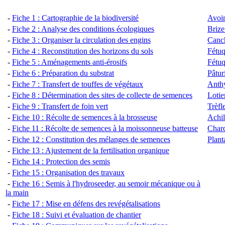
-
Fiche 1 : Cartographie de la biodiversité
Avoi
-
Fiche 2 : Analyse des conditions écologiques
Briz
-
Fiche 3 : Organiser la circulation des engins
Canch
-
Fiche 4 : Reconstitution des horizons du sols
Fétuq
-
Fiche 5 : Aménagements anti-érosifs
Fétuq
-
Fiche 6 : Préparation du substrat
Pâtur
-
Fiche 7 : Transfert de touffes de végétaux
Anthy
-
Fiche 8 : Détermination des sites de collecte de semences
Lotie
-
Fiche 9 : Tra
nsfert de foin vert
Trèfl
-
Fiche 10 : Récolte de semences à la brosseuse
Achil
-
Fiche 11 : Récolte de semences à la moissonneuse batteuse
Chard
-
Fiche 12 : Constitution des mélanges de semences
Plant
-
Fiche 13 : Ajustement de la fertilisation organique
-
Fiche 14 : Protection des semis
-
Fiche 15 : Organisation des travaux
-
Fiche 16 : Semis à l'hydroseeder, au semoir mécanique ou à
la main
-
Fiche 17 : Mise en défens des revégétalisations
-
Fiche 18 : Suivi et évaluation de chantier