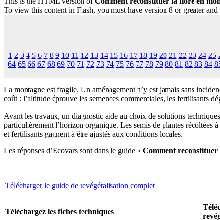
This is the HTML version of
Comment reconstituer la flore en mon
To view this content in Flash, you must have version 8 or greater and
1
2
3
4
5
6
7
8
9
10
11
12
13
14
15
16
17
18
19
20
21
22
23
24
25
64
65
66
67
68
69
70
71
72
73
74
75
76
77
78
79
80
81
82
83
84
8
La montagne est fragile. Un aménagement n’y est jamais sans incidence
coût : l’altitude éprouve les semences commerciales, les fertilisants d
Avant les travaux, un diagnostic aide au choix de solutions techniques
particulièrement l’horizon organique. Les semis de plantes récoltées 
et fertilisants gagnent à être ajustés aux conditions locales.
Les réponses d’Ecovars sont dans le guide «
Comment reconstituer l
Télécharger le guide de revégétalisation complet
Téléc
Téléchargez les fiches techniques
revég