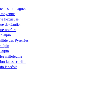
ne des montagnes
e moyenne
e flexueuse
ue de Gautier
ue noirâtre
in alpin
llide des Pyrénées
r alpin
e alpin
lée millefeuille
on fausse carline
ain lancéolé