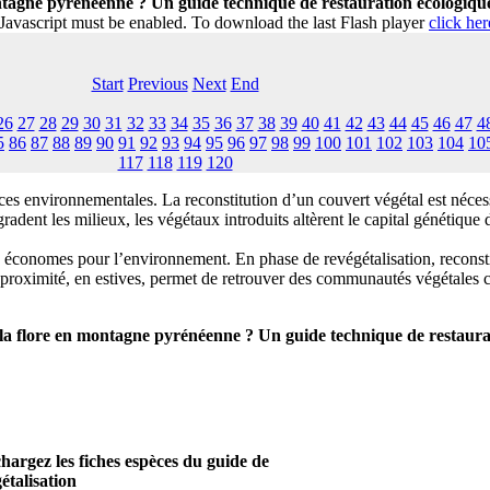
tagne pyrénéenne ? Un guide technique de restauration écologiqu
 Javascript must be enabled. To download the last Flash player
click her
Start
Previous
Next
End
26
27
28
29
30
31
32
33
34
35
36
37
38
39
40
41
42
43
44
45
46
47
4
5
86
87
88
89
90
91
92
93
94
95
96
97
98
99
100
101
102
103
104
10
117
118
119
120
s environnementales. La reconstitution d’un couvert végétal est nécessa
égradent les milieux, les végétaux introduits altèrent le capital génétiqu
 économes pour l’environnement. En phase de revégétalisation, reconstitue
à proximité, en estives, permet de retrouver des communautés végétales
a flore en montagne pyrénéenne ? Un guide technique de restaura
hargez les fiches espèces du guide de
étalisation