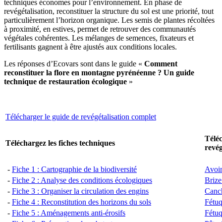
techniques économes pour l’environnement. En phase de
revégétalisation, reconstituer la structure du sol est une priorité, tout
particulièrement l’horizon organique. Les semis de plantes récoltées
à proximité, en estives, permet de retrouver des communautés
végétales cohérentes. Les mélanges de semences, fixateurs et
fertilisants gagnent à être ajustés aux conditions locales.
Les réponses d’Ecovars sont dans le guide «
Comment
reconstituer la flore en montagne pyrénéenne ? Un guide
technique de restauration écologique
»
Télécharger le guide de revégétalisation complet
Téléc
Téléchargez les fiches techniques
revég
-
Fiche 1 : Cartographie de la biodiversité
Avoi
-
Fiche 2 : Analyse des conditions écologiques
Briz
-
Fiche 3 : Organiser la circulation des engins
Canch
-
Fiche 4 : Reconstitution des horizons du sols
Fétuq
-
Fiche 5 : Aménagements anti-érosifs
Fétuq