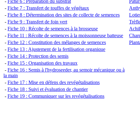
-
Fiche 6 : Préparation du substrat
Pâtur
-
Fiche 7 : Transfert de touffes de végétaux
Anthy
-
Fiche 8 : Détermination des sites de collecte de semences
Lotie
-
Fiche 9 : Tra
nsfert de foin vert
Trèfl
-
Fiche 10 : Récolte de semences à la brosseuse
Achil
-
Fiche 11 : Récolte de semences à la moissonneuse batteuse
Chard
-
Fiche 12 : Constitution des mélanges de semences
Plant
-
Fiche 13 : Ajustement de la fertilisation organique
-
Fiche 14 : Protection des semis
-
Fiche 15 : Organisation des travaux
-
Fiche 16 : Semis à l'hydroseeder, au semoir mécanique ou à
la main
-
Fiche 17 : Mise en défens des revégétalisations
-
Fiche 18 : Suivi et évaluation de chantier
-
Fiche 19 : Communiquer sur les revégétalisations