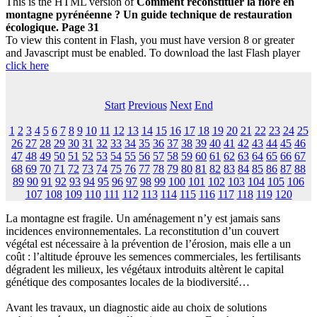
This is the HTML version of
Comment reconstituer la flore en
montagne pyrénéenne ? Un guide technique de restauration
écologique. Page 31
To view this content in Flash, you must have version 8 or greater
and Javascript must be enabled. To download the last Flash player
click here
Start
Previous
Next
End
1
2
3
4
5
6
7
8
9
10
11
12
13
14
15
16
17
18
19
20
21
22
23
24
25
26
27
28
29
30
31
32
33
34
35
36
37
38
39
40
41
42
43
44
45
46
47
48
49
50
51
52
53
54
55
56
57
58
59
60
61
62
63
64
65
66
67
68
69
70
71
72
73
74
75
76
77
78
79
80
81
82
83
84
85
86
87
88
89
90
91
92
93
94
95
96
97
98
99
100
101
102
103
104
105
106
107
108
109
110
111
112
113
114
115
116
117
118
119
120
La montagne est fragile. Un aménagement n’y est jamais sans
incidences environnementales. La reconstitution d’un couvert
végétal est nécessaire à la prévention de l’érosion, mais elle a un
coût : l’altitude éprouve les semences commerciales, les fertilisants
dégradent les milieux, les végétaux introduits altèrent le capital
génétique des composantes locales de la biodiversité…
Avant les travaux, un diagnostic aide au choix de solutions