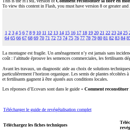
This is the HTML version of
Comment reconstituer la flore en mon
To view this content in Flash, you must have version 8 or greater and
1
2
3
4
5
6
7
8
9
10
11
12
13
14
15
16
17
18
19
20
21
22
23
24
25
64
65
66
67
68
69
70
71
72
73
74
75
76
77
78
79
80
81
82
83
84
8
La montagne est fragile. Un aménagement n’y est jamais sans incidence
coût : l’altitude éprouve les semences commerciales, les fertilisants d
Avant les travaux, un diagnostic aide au choix de solutions techniques
particulièrement l’horizon organique. Les semis de plantes récoltées 
et fertilisants gagnent à être ajustés aux conditions locales.
Les réponses d’Ecovars sont dans le guide «
Comment reconstituer l
Télécharger le guide de revégétalisation complet
Téléc
Téléchargez les fiches techniques
revég