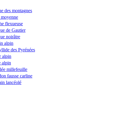
ne des montagnes
e moyenne
e flexueuse
ue de Gautier
ue noirâtre
in alpin
llide des Pyrénées
r alpin
e alpin
lée millefeuille
on fausse carline
ain lancéolé