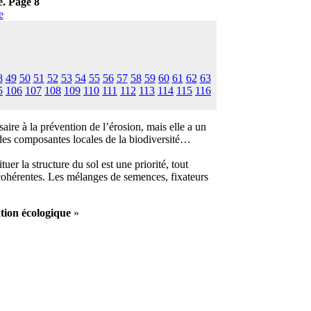
e. Page 8
e
8
49
50
51
52
53
54
55
56
57
58
59
60
61
62
63
5
106
107
108
109
110
111
112
113
114
115
116
ire à la prévention de l’érosion, mais elle a un
e des composantes locales de la biodiversité…
r la structure du sol est une priorité, tout
 cohérentes. Les mélanges de semences, fixateurs
tion écologique
»