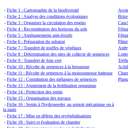
-
Fiche 1 : Cartographie de la biodiversité
Avoi
-
Fiche 2 : Analyse des conditions écologiques
Briz
-
Fiche 3 : Organiser la circulation des engins
Canch
-
Fiche 4 : Reconstitution des horizons du sols
Fétuq
-
Fiche 5 : Aménagements anti-érosifs
Fétuq
-
Fiche 6 : Préparation du substrat
Pâtur
-
Fiche 7 : Transfert de touffes de végétaux
Anthy
-
Fiche 8 : Détermination des sites de collecte de semences
Lotie
-
Fiche 9 : Tra
nsfert de foin vert
Trèfl
-
Fiche 10 : Récolte de semences à la brosseuse
Achil
-
Fiche 11 : Récolte de semences à la moissonneuse batteuse
Chard
-
Fiche 12 : Constitution des mélanges de semences
Plant
-
Fiche 13 : Ajustement de la fertilisation organique
-
Fiche 14 : Protection des semis
-
Fiche 15 : Organisation des travaux
-
Fiche 16 : Semis à l'hydroseeder, au semoir mécanique ou à
la main
-
Fiche 17 : Mise en défens des revégétalisations
-
Fiche 18 : Suivi et évaluation de chantier