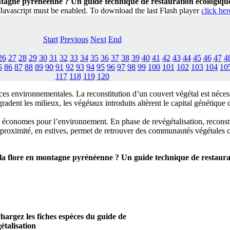
tagne pyrénéenne ? Un guide technique de restauration écologiqu
 Javascript must be enabled. To download the last Flash player
click her
Start
Previous
Next
End
26
27
28
29
30
31
32
33
34
35
36
37
38
39
40
41
42
43
44
45
46
47
4
5
86
87
88
89
90
91
92
93
94
95
96
97
98
99
100
101
102
103
104
10
117
118
119
120
s environnementales. La reconstitution d’un couvert végétal est nécessa
égradent les milieux, les végétaux introduits altèrent le capital génétiqu
 économes pour l’environnement. En phase de revégétalisation, reconstitue
à proximité, en estives, permet de retrouver des communautés végétales
a flore en montagne pyrénéenne ? Un guide technique de restaura
hargez les fiches espèces du guide de
étalisation