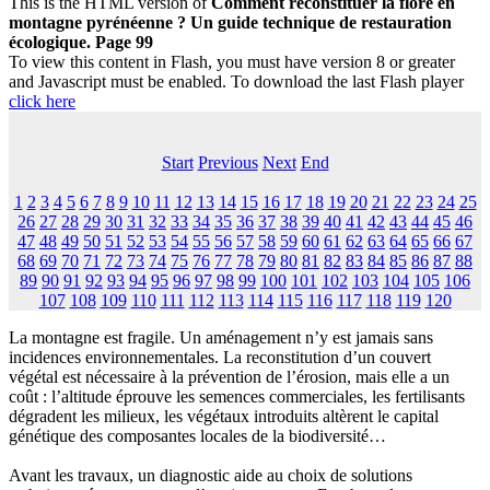
This is the HTML version of
Comment reconstituer la flore en
montagne pyrénéenne ? Un guide technique de restauration
écologique. Page 99
To view this content in Flash, you must have version 8 or greater
and Javascript must be enabled. To download the last Flash player
click here
Start
Previous
Next
End
1
2
3
4
5
6
7
8
9
10
11
12
13
14
15
16
17
18
19
20
21
22
23
24
25
26
27
28
29
30
31
32
33
34
35
36
37
38
39
40
41
42
43
44
45
46
47
48
49
50
51
52
53
54
55
56
57
58
59
60
61
62
63
64
65
66
67
68
69
70
71
72
73
74
75
76
77
78
79
80
81
82
83
84
85
86
87
88
89
90
91
92
93
94
95
96
97
98
99
100
101
102
103
104
105
106
107
108
109
110
111
112
113
114
115
116
117
118
119
120
La montagne est fragile. Un aménagement n’y est jamais sans
incidences environnementales. La reconstitution d’un couvert
végétal est nécessaire à la prévention de l’érosion, mais elle a un
coût : l’altitude éprouve les semences commerciales, les fertilisants
dégradent les milieux, les végétaux introduits altèrent le capital
génétique des composantes locales de la biodiversité…
Avant les travaux, un diagnostic aide au choix de solutions