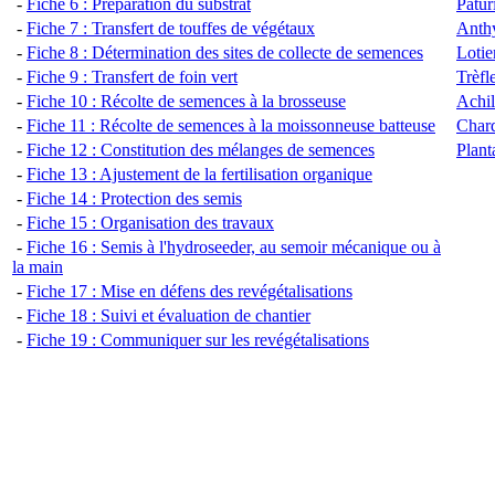
-
Fiche 6 : Préparation du substrat
Pâtur
-
Fiche 7 : Transfert de touffes de végétaux
Anthy
-
Fiche 8 : Détermination des sites de collecte de semences
Lotie
-
Fiche 9 : Tra
nsfert de foin vert
Trèfl
-
Fiche 10 : Récolte de semences à la brosseuse
Achil
-
Fiche 11 : Récolte de semences à la moissonneuse batteuse
Chard
-
Fiche 12 : Constitution des mélanges de semences
Plant
-
Fiche 13 : Ajustement de la fertilisation organique
-
Fiche 14 : Protection des semis
-
Fiche 15 : Organisation des travaux
-
Fiche 16 : Semis à l'hydroseeder, au semoir mécanique ou à
la main
-
Fiche 17 : Mise en défens des revégétalisations
-
Fiche 18 : Suivi et évaluation de chantier
-
Fiche 19 : Communiquer sur les revégétalisations