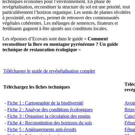
techniques économes pour l’environnement. En phase de
revégétalisation, reconstituer la structure du sol est une priorité, tout
particulièrement l’horizon organique. Les semis de plantes récoltées
à proximité, en estives, permet de retrouver des communautés
végétales cohérentes. Les mélanges de semences, fixateurs et
fertilisants gagnent à être ajustés aux conditions locales.
Les réponses d’Ecovars sont dans le guide «
Comment
reconstituer la flore en montagne pyrénéenne ? Un guide
technique de restauration écologique
»
Télécharger le guide de revégétalisation complet
Téléc
Téléchargez les fiches techniques
revég
-
Fiche 1 : Cartographie de la biodiversité
Avoi
-
Fiche 2 : Analyse des conditions écologiques
Briz
-
Fiche 3 : Organiser la circulation des engins
Canch
-
Fiche 4 : Reconstitution des horizons du sols
Fétuq
-
Fiche 5 : Aménagements anti-érosifs
Fétuq